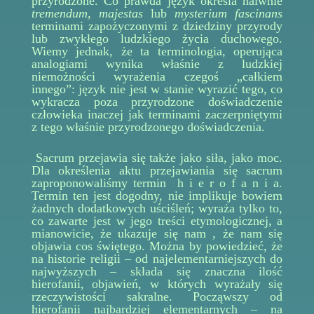
przyrodzone. Co prawda język określa naiwnie
tremendum, majestas
lub
mysterium fascinans
terminami zapożyczonymi z dziedziny przyrody
lub zwykłego ludzkiego życia duchowego.
Wiemy jednak, że ta terminologia, operująca
analogiami wynika właśnie z ludzkiej
niemożności wyrażenia czegoś „całkiem
innego”: język nie jest w stanie wyrazić tego, co
wykracza poza przyrodzone doświadczenie
człowieka inaczej jak terminami zaczerpniętymi
z tego właśnie przyrodzonego doświadczenia.
Sacrum przejawia się także jako siła, jako moc.
Dla określenia aktu przejawiania się sacrum
zaproponowaliśmy termin h i e r o f a n i a.
Termin ten jest dogodny, nie implikuje bowiem
żadnych dodatkowych uściśleń; wyraża tylko to,
co zawarte jest w jego treści etymologicznej, a
mianowicie, że ukazuje się nam , że nam się
objawia cos świętego. Można by powiedzieć, że
na historie religii – od najelementarniejszych do
najwyższych – składa się znaczna ilość
hierofanii, objawień, w których wyrażały się
rzeczywistości sakralne. Począwszy od
hierofanii najbardziej elementarnych – na