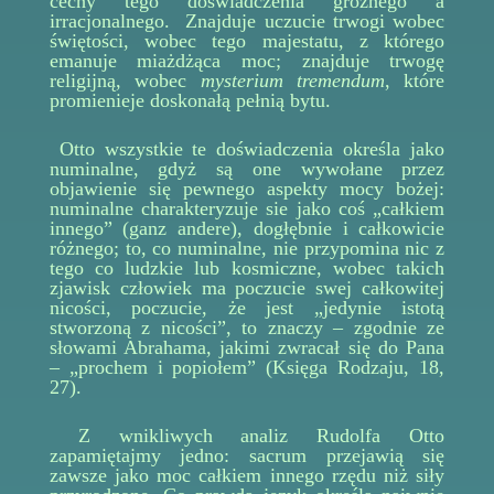
cechy tego doświadczenia groźnego a
irracjonalnego. Znajduje uczucie trwogi wobec
świętości, wobec tego majestatu, z którego
emanuje miażdżąca moc; znajduje trwogę
religijną, wobec
mysterium tremendum
, które
promienieje doskonałą pełnią bytu.
Otto wszystkie te doświadczenia określa jako
numinalne, gdyż są one wywołane przez
objawienie się pewnego aspekty mocy bożej:
numinalne charakteryzuje sie jako coś „całkiem
innego” (ganz andere), dogłębnie i całkowicie
różnego; to, co numinalne, nie przypomina nic z
tego co ludzkie lub kosmiczne, wobec takich
zjawisk człowiek ma poczucie swej całkowitej
nicości, poczucie, że jest „jedynie istotą
stworzoną z nicości”, to znaczy – zgodnie ze
słowami Abrahama, jakimi zwracał się do Pana
– „prochem i popiołem” (Księga Rodzaju, 18,
27).
Z wnikliwych analiz Rudolfa Otto
zapamiętajmy jedno: sacrum przejawią się
zawsze jako moc całkiem innego rzędu niż siły