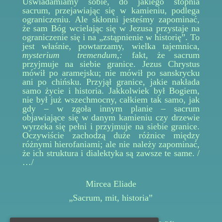
Uświadamiamy sobie, do jakiego stopnia
sacrum, przejawiając się w kamieniu, podlega
ograniczeniu. Ale skłonni jesteśmy zapominać,
że sam Bóg wcielając się w Jezusa przystaje na
ograniczenie się i na „zstąpnienie w historię”. To
jest właśnie, powtarzamy, wielka tajemnica,
mysterium tremendum,:
fakt, że sacrum
przyjmuje na siebie granice. Jezus Chrystus
mówił po aramejsku; nie mówił po sanskrycku
ani po chińsku. Przyjął granice, jakie nakłada
samo życie i historia. Jakkolwiek był Bogiem,
nie był już wszechmocny, całkiem tak samo, jak
gdy – w zgoła innym planie – sacrum
objawiające się w danym kamieniu czy drzewie
wyrzeka się pełni i przyjmuje na siebie granice.
Oczywiście zachodzą duże różnice między
różnymi hierofaniami; ale nie należy zapominać,
że ich struktura i dialektyka są zawsze te same. /
…/
Mircea Eliade
„Sacrum, mit, historia”