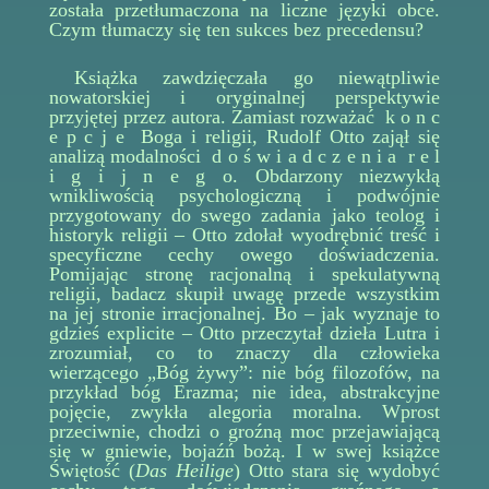
została przetłumaczona na liczne języki obce.
Czym tłumaczy się ten sukces bez precedensu?
Książka zawdzięczała go niewątpliwie
nowatorskiej i oryginalnej perspektywie
przyjętej przez autora. Zamiast rozważać k o n c
e p c j e Boga i religii, Rudolf Otto zajął się
analizą modalności d o ś w i a d c z e n i a r e l
i g i j n e g o. Obdarzony niezwykłą
wnikliwością psychologiczną i podwójnie
przygotowany do swego zadania jako teolog i
historyk religii – Otto zdołał wyodrębnić treść i
specyficzne cechy owego doświadczenia.
Pomijając stronę racjonalną i spekulatywną
religii, badacz skupił uwagę przede wszystkim
na jej stronie irracjonalnej. Bo – jak wyznaje to
gdzieś explicite – Otto przeczytał dzieła Lutra i
zrozumiał, co to znaczy dla człowieka
wierzącego „Bóg żywy”: nie bóg filozofów, na
przykład bóg Erazma; nie idea, abstrakcyjne
pojęcie, zwykła alegoria moralna. Wprost
przeciwnie, chodzi o groźną moc przejawiającą
się w gniewie, bojaźń bożą. I w swej książce
Świętość (
Das Heilige
) Otto stara się wydobyć