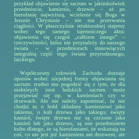
przykład objawienie się sacrum w jakimkolwiek
przedmiocie, kamieniu, drzewie – aż po
hierofanię najwyższą, wcielenie się Boga w
Jezusie Chrystusie – nie ma przerwania
ciągłości. W płaszczyźnie strukturalnej stajemy
wobec tego samego tajemniczego aktu:
objawienia się czegoś „całkiem innego” –
rzeczywistości, która nie przynależy do naszego
świata – w przedmiotach stanowiących
integralną część tego świata przyrodzonego,
laickiego.
Współczesny człowiek Zachodu doznaje
oporów wobec niejednej formy objawiania się
sacrum: trudno mu pogodzić się z tym, że dla
niektórych istot ludzkich sacrum może
przejawiać się np. w kamieniach czy w
drzewach. Ale nie należy zapominać, że nie
chodzi tu o hołd składany kamieniowi jako
takiemu, o kult drzewa jako takiego; święty
kamień, święte drzewo nie są czczone jako
kamień lub jako drzewo, są one przedmiotem
kultu dlatego, że są hierofaniami, że wskazują na
coś, co nie jest już kamieniem ani drzewem, ale